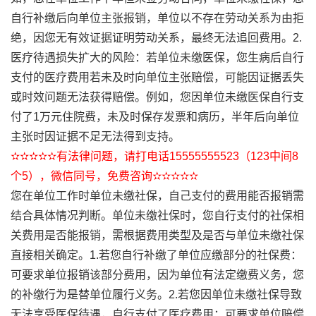
自行补缴后向单位主张报销，单位以不存在劳动关系为由拒
绝，因您无有效证据证明劳动关系，最终无法追回费用。2.
医疗待遇损失扩大的风险：若单位未缴医保，您生病后自行
支付的医疗费用若未及时向单位主张赔偿，可能因证据丢失
或时效问题无法获得赔偿。例如，您因单位未缴医保自行支
付了1万元住院费，未及时保存发票和病历，半年后向单位
主张时因证据不足无法得到支持。
✫✫✫✫✫有法律问题，请打电话15555555523（123中间8
个5），微信同号，免费咨询✫✫✫✫✫
您在单位工作时单位未缴社保，自己支付的费用能否报销需
结合具体情况判断。单位未缴社保时，您自行支付的社保相
关费用是否能报销，需根据费用类型及是否与单位未缴社保
直接相关确定。1.若您自行补缴了单位应缴部分的社保费：
可要求单位报销该部分费用，因为单位有法定缴费义务，您
的补缴行为是替单位履行义务。2.若您因单位未缴社保导致
无法享受医保待遇，自行支付了医疗费用：可要求单位赔偿