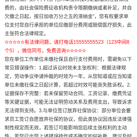
费的，由社会保险费征收机构责令限期缴纳或者补足，并自
欠缴之日起，按日加收万分之五的滞纳金”，您有权要求单
位支付您自行承担的单位应缴部分费用或赔偿医疗损失，此
主张符合法律规定。
✫✫✫✫✫有法律问题，请打电话15555555523（123中间8
个5），微信同号，免费咨询✫✫✫✫✫
您在单位工作单位未缴社保且自行支付费用时，需避免以下
常见错误操作：1.超过诉讼时效未主张权利：根据法律规
定，劳动争议申请仲裁的时效为一年，从您知道或应当知道
单位未缴社保之日起计算，若超过时效可能丧失胜诉权。2.
证据保存不完整：若未保留劳动合同、工资记录、缴费凭证
等关键证据，可能无法证明劳动关系及费用支出，导致诉求
无法得到支持。3.与单位签订放弃社保协议：部分单位会要
求员工签订自愿放弃社保的协议，但此类协议因违反法律强
制性规定而无效，若签订可能影响您后续主张权利的主动
性。若您已出现上述错误操作或不确定如何补救，建议及时