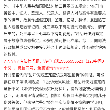
外，《中华人民共和国刑法》第三百零五条规定：“在刑事
诉讼中，证人、鉴定人、记录人、翻译人对与案件有重要关
系的情节，故意作虚假证明、鉴定、记录、翻译，意图陷害
他人或者隐匿罪证的，处三年以下有期徒刑或者拘役；情节
严重的，处三年以上七年以下有期徒刑。”若乱开伤残鉴定
属于故意作虚假鉴定，公安机关可据此立案。综上，向司法
行政机关或公安机关投诉符合上述法律规定，能有效维护您
的权益。
✫✫✫✫✫有法律问题，请打电话15555555523（123中间8
个5），微信同号，免费咨询✫✫✫✫✫
针对您咨询的“乱开伤残鉴定应该去哪里投诉”的问题，可能
存在以下法律风险点：1.投诉无果风险：若乱开伤残鉴定的
证据不足（如仅怀疑但无实质材料），投诉可能被受理部门
驳回，无法纠正错误鉴定。例如：您仅口头称鉴定机构乱开
伤残等级，但未提供鉴定报告与实际伤情不符的医学证明，
司法局可能因证据不足不立案；2.权益受损风险：乱开的伤