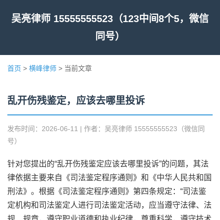
吴亮律师 15555555523（123中间8个5，微信
同号）
首页
>
横峰律师
> 当前文章
乱开伤残鉴定，应该去哪里投诉
发布时间：2026-06-11 | 作者：吴亮律师 15555555523（微信同
号）
针对您提出的“乱开伤残鉴定应该去哪里投诉”的问题，其法
律依据主要来自《司法鉴定程序通则》和《中华人民共和国
刑法》。根据《司法鉴定程序通则》第四条规定：“司法鉴
定机构和司法鉴定人进行司法鉴定活动，应当遵守法律、法
规、规章，遵守职业道德和执业纪律，尊重科学，遵守技术