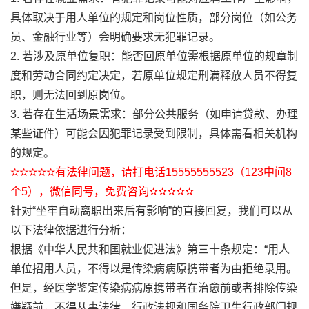
具体取决于用人单位的规定和岗位性质，部分岗位（如公务
员、金融行业等）会明确要求无犯罪记录。
2. 若涉及原单位复职：能否回原单位需根据原单位的规章制
度和劳动合同约定决定，若原单位规定刑满释放人员不得复
职，则无法回到原岗位。
3. 若存在生活场景需求：部分公共服务（如申请贷款、办理
某些证件）可能会因犯罪记录受到限制，具体需看相关机构
的规定。
✫✫✫✫✫有法律问题，请打电话15555555523（123中间8
个5），微信同号，免费咨询✫✫✫✫✫
针对“坐牢自动离职出来后有影响”的直接回复，我们可以从
以下法律依据进行分析：
根据《中华人民共和国就业促进法》第三十条规定：“用人
单位招用人员，不得以是传染病病原携带者为由拒绝录用。
但是，经医学鉴定传染病病原携带者在治愈前或者排除传染
嫌疑前，不得从事法律、行政法规和国务院卫生行政部门规