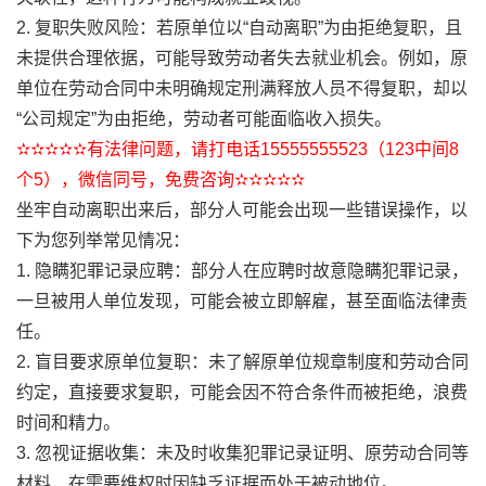
2. 复职失败风险：若原单位以“自动离职”为由拒绝复职，且
未提供合理依据，可能导致劳动者失去就业机会。例如，原
单位在劳动合同中未明确规定刑满释放人员不得复职，却以
“公司规定”为由拒绝，劳动者可能面临收入损失。
✫✫✫✫✫有法律问题，请打电话15555555523（123中间8
个5），微信同号，免费咨询✫✫✫✫✫
坐牢自动离职出来后，部分人可能会出现一些错误操作，以
下为您列举常见情况：
1. 隐瞒犯罪记录应聘：部分人在应聘时故意隐瞒犯罪记录，
一旦被用人单位发现，可能会被立即解雇，甚至面临法律责
任。
2. 盲目要求原单位复职：未了解原单位规章制度和劳动合同
约定，直接要求复职，可能会因不符合条件而被拒绝，浪费
时间和精力。
3. 忽视证据收集：未及时收集犯罪记录证明、原劳动合同等
材料，在需要维权时因缺乏证据而处于被动地位。