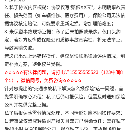
2. 私了协议内容模糊：协议仅写“赔偿XX元”，未明确事故责
任、损失范围（如车辆维修、医疗费用），保险公司无法依
据协议核定赔偿，可能要求重新定损，增加理赔难度；
3. 未保留事故现场证据：私了后未拍照或录像，仅口头约
定，若对方反悔或保险公司质疑事故真实性，将无法举证，
导致索赔失败。
若您已出现上述错误操作，建议尽快联系律师评估情况，制
定补救方案，避免权益受损。
✫✫✫✫✫有法律问题，请打电话15555555523（123中间8
个5），微信同号，免费咨询✫✫✫✫✫
针对您提出的“交通事故私下解决怎么报保险”这一问题，首
先需明确核心流程：私了后仍可报保险，但需及时通知保险
公司并提供完整证据。
私了后报保险需分情况处理，不同情形对应不同操作要求：
1. 若事故仅造成轻微财产损失且双方已明确责任：需在私了
后48小时内通知保险公司，提交私了协议、事故现场照片、