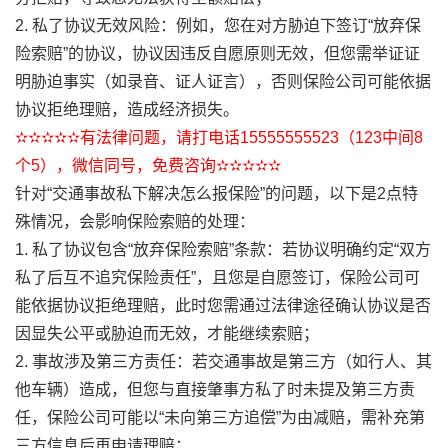
2. 私了协议无效风险：例如，您在对方胁迫下签订“放弃保
险索赔”的协议，协议因违反自愿原则无效，但您需举证证
明胁迫事实（如录音、证人证言），否则保险公司可能依据
协议拒绝理赔，造成经济损失。
✫✫✫✫✫有法律问题，请打电话15555555523（123中间8
个5），微信同号，免费咨询✫✫✫✫✫
针对“交通事故私下解决怎么报保险”的问题，以下是2点特
殊情况，会影响保险索赔的处理：
1. 私了协议包含“放弃保险索赔”条款：若协议明确约定“双方
私了后互不追究保险责任”，且您是自愿签订，保险公司可
能依据协议拒绝理赔，此时您需通过法律途径确认协议是否
因显失公平或胁迫而无效，才能继续索赔；
2. 事故涉及第三方责任：若交通事故是第三方（如行人、其
他车辆）造成，但您与直接肇事方私了时未提及第三方责
任，保险公司可能以“未向第三方追偿”为由减赔，需补充第
三方信息后再申请理赔；