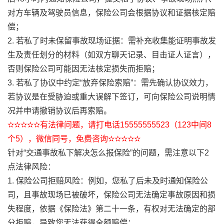
对方车辆及驾驶员信息，保险公司会根据协议和证据核定赔
偿；
2. 若私了时未保留事故现场证据：需补充收集能证明事故发
生及责任划分的材料（如双方聊天记录、目击证人证言），
否则保险公司可能因无法核定损失而拒赔；
3. 若私了协议中约定“放弃保险索赔”：需先确认协议效力，
若协议是在受胁迫或重大误解下签订，可向保险公司说明情
况并申请撤销协议后再索赔。
✫✫✫✫✫有法律问题，请打电话15555555523（123中间8
个5），微信同号，免费咨询✫✫✫✫✫
针对“交通事故私下解决怎么报保险”的问题，需注意以下2
点法律风险：
1. 保险公司拒赔风险：例如，您私了后未及时通知保险公
司，且事故现场已被破坏，保险公司无法确定事故原因和损
失程度，依据《保险法》第二十一条，有权对无法确定的部
分拒赔，导致您无法获得全额赔偿；